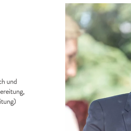
ch und
ereitung,
itung)