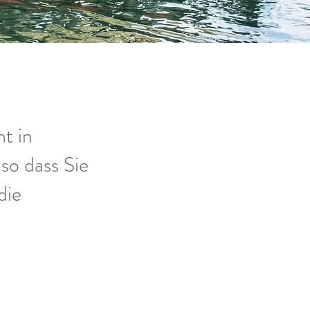
nt in
 so dass Sie
die