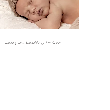
Zahlungsart: Barzahlung, Twint, per
Rechnung (Fotos werden zugestellt nach
Erhalt des Betrages)
Termine sind verbindlich.
Bei Verhinderung bitte mind. 24 Std. im
Voraus absagen. Bei nicht Erscheinen,
ohne sich abzumelden werden CHF 50.-
als Unkostenbeitrag in Rechnung gestellt,
unabhängig davon ob ein neuer Termin
vereinbart wird oder nicht.